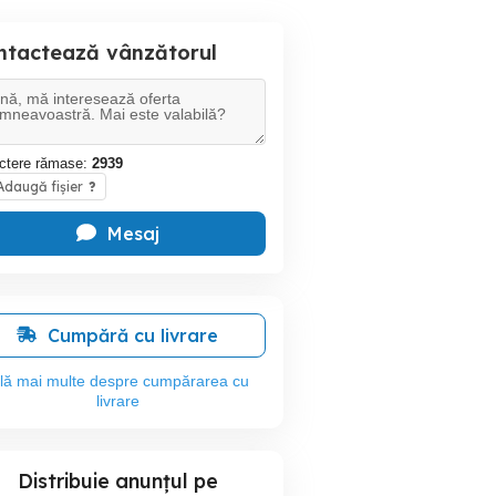
ntactează vânzătorul
ctere rămase:
2939
daugă fișier
?
Mesaj
Cumpără cu livrare
flă mai multe despre cumpărarea cu
livrare
Distribuie anunțul pe