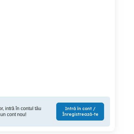
Sanyo Radiocasetofon
Combină TELEFUNKEN-
Impecabil
Vintage 270lei
Music 
Ploiesti
Ramnicu Sarat
S
5,000 RON
270 RON
1,
r, intră în contul tău
Intră în cont /
Înregistrează-te
 un cont nou!