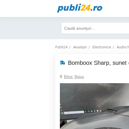
publi
24
.ro
Publi24
Anunțuri
Electronice
Audio/
Bomboox Sharp, sunet 
Bihor
,
Beius