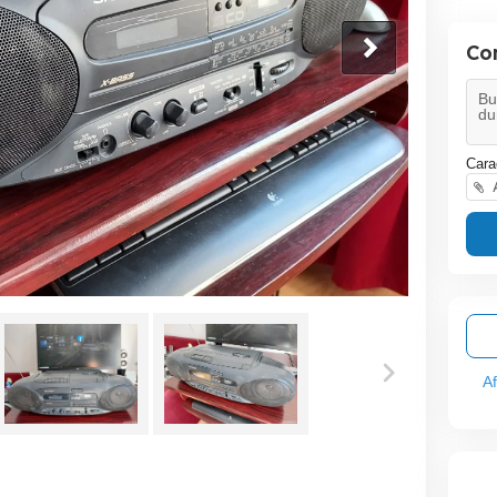
Co
Cara
A
A