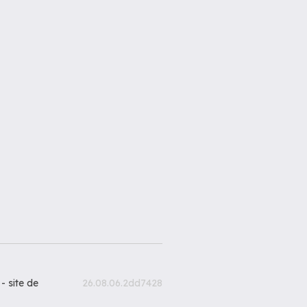
 -
site de
26.08.06.2dd7428