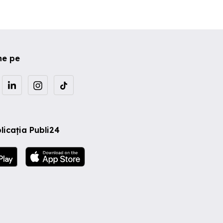
ne pe
licația Publi24