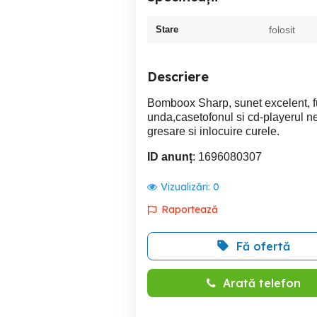
Stare
folosit
Descriere
Bomboox Sharp, sunet excelent, fu
unda,casetofonul si cd-playerul n
gresare si inlocuire curele.
ID anunț
: 1696080307
Vizualizări:
0
Raportează
Fă ofertă
Arată telefon