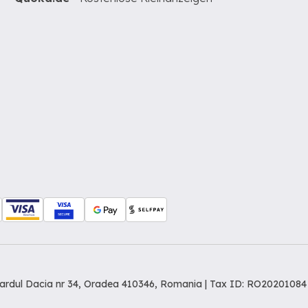
levardul Dacia nr 34, Oradea 410346, Romania | Tax ID: RO20201084