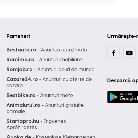
Parteneri
Urmărește-
Bestauto.ro
- Anunturi auto/moto
Romimo.ro
- Anunturi imobiliare
Romjob.ro
- Anunturi locuri de munca
Cazare24.ro
- Anunturi cu oferte de
Descarcă ap
cazare
Bestbike.ro
- Anunturi moto
Animalutul.ro
- Anunturi gratuite
animale
Startapro.hu
- Ingyenes
Apróhirdetés
Quoka.de
- Kostenlose Kleinanzeigen