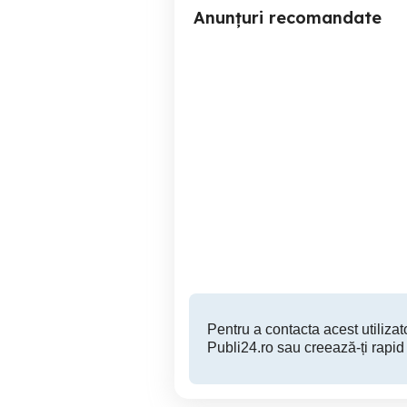
Anunțuri recomandate
Bomboox Sony ,sunet
Magnetofon Akai GX 266
excelent cu bas profund
Beius
260 RON
Pentru a contacta acest utilizato
Publi24.ro sau creează-ți rapid