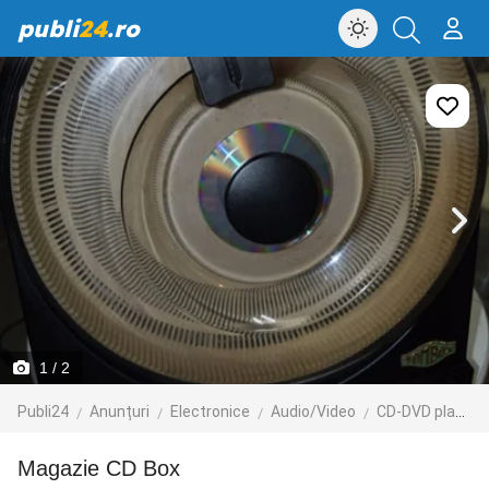
publi
24
.ro
1
/ 2
Publi24
Anunțuri
Electronice
Audio/Video
CD-DVD playere
Magazie CD Box