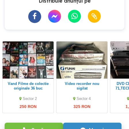
Distribuie anunțul pe
Vand Filme de colectie
Video recorder nou
DVD CD Panasonic ra
originale 36 buc
sigilat
71,TEC
disc
5,am
Sector 2
Sector 4
808,AI
250 RON
325 RON
1