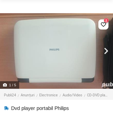
2
1
/ 5
Publi24
Anunțuri
Electronice
Audio/Video
CD-DVD playere
Dvd player portabil Philips