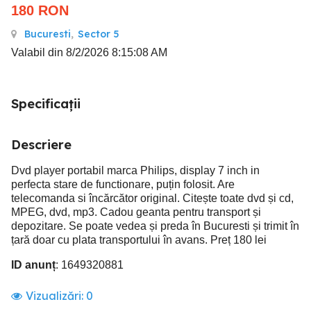
180
RON
Bucuresti
,
Sector 5
Valabil din 8/2/2026 8:15:08 AM
Specificații
Descriere
Dvd player portabil marca Philips, display 7 inch in
perfecta stare de functionare, puțin folosit. Are
telecomanda si încărcător original. Citește toate dvd și cd,
MPEG, dvd, mp3. Cadou geanta pentru transport și
depozitare. Se poate vedea și preda în Bucuresti și trimit în
țară doar cu plata transportului în avans. Preț 180 lei
ID anunț
: 1649320881
Vizualizări:
0