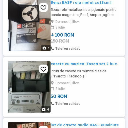
Benzi BASF rola metalica18cm.!
5buc. role metalice,inscripționate pentru
banda magnetica,Basf, Ampex ,agfa si
philips cu rola Metalica!Inregistrate !Provin
Domnesti, Ilfov
din colectii !Germania,cu tot felul de
8 iulie
muzici!Curate nu lasă praf magnetic ,dar
100 RON
sunt folosite și vechi,va rog sa acceptați
150 RON
când comandați!Trimit cu posta romana!
3
Telefon validat
casete cu muzica ,Tosca set 2 buc.
loturi de casete cu muzica clasica
,Pavarotti .Placingo și
orchestrală,Motzard,Vivaldi,10lei
Domnesti, Ilfov
caseta,înregistrare de studiou!Pot oferi
8 iulie
foto,loturi minim 10 bucăți!Posta romana!
50 RON
Telefon validat
4
lot de casete audio BASF 60minute