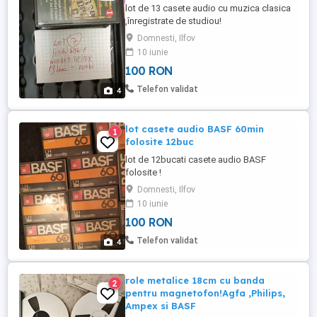
lot de 13 casete audio cu muzica clasica
,înregistrate de studiou!
Domnesti, Ilfov
10 iunie
100 RON
Telefon validat
4
lot casete audio BASF 60min
1
folosite 12buc
lot de 12bucati casete audio BASF
folosite !
Domnesti, Ilfov
10 iunie
100 RON
Telefon validat
4
role metalice 18cm cu banda
2
pentru magnetofon!Agfa ,Philips,
Ampex si BASF