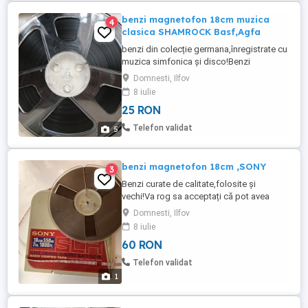
benzi magnetofon 18cm muzica
4
clasica SHAMROCK Basf,Agfa
benzi din colecție germana,înregistrate cu
muzica simfonica și disco!Benzi
magnetice 18cm SHAMROCK folosite
Domnesti, Ilfov
made in USA. Basf și Agfa,vechi si
8 iulie
folosite.noi nu am !Pun la posta romana
25 RON
pachet comanda minim 250lei set
10bucati,plus transport ramburs. !
Telefon validat
5
benzi magnetofon 18cm ,SONY
3
Benzi curate de calitate,folosite și
vechi!Va rog sa acceptați că pot avea
întâmplător și defecte de capete banda
Domnesti, Ilfov
,uzura datorita folosirii!Trimit cu posta
8 iulie
romana,comanda minima 150lei!
60 RON
Telefon validat
1