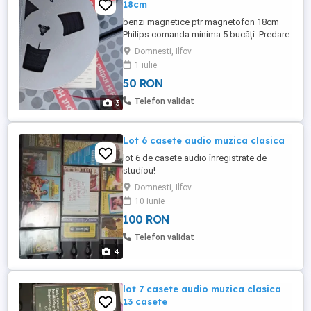
18cm
benzi magnetice ptr magnetofon 18cm
Philips.comanda minima 5 bucăți. Predare
personală Domnesti ilfov și Bucuresti
Domnesti, Ilfov
1 iulie
50 RON
Telefon validat
3
Lot 6 casete audio muzica clasica
lot 6 de casete audio înregistrate de
studiou!
Domnesti, Ilfov
10 iunie
100 RON
Telefon validat
4
lot 7 casete audio muzica clasica
13 casete