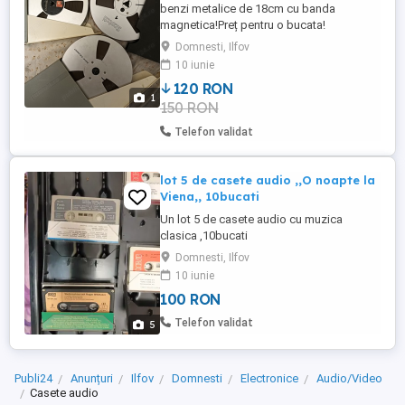
benzi metalice de 18cm cu banda
magnetica!Preț pentru o bucata!
Domnesti, Ilfov
10 iunie
120 RON
1
150 RON
Telefon validat
lot 5 de casete audio ,,O noapte la
Viena,, 10bucati
Un lot 5 de casete audio cu muzica
clasica ,10bucati
Domnesti, Ilfov
10 iunie
100 RON
Telefon validat
5
Publi24
Anunțuri
Ilfov
Domnesti
Electronice
Audio/Video
Casete audio