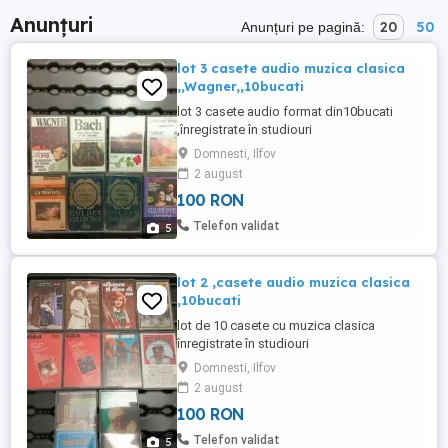
Anunțuri
20
50
Anunțuri pe pagină:
lot 3 casete audio muzica clasica
,,Wagner,,10bucati
lot 3 casete audio format din10bucati
,înregistrate în studiouri
Domnesti, Ilfov
2 august
100 RON
Telefon validat
5
lot 2 ,casete audio muzica clasica
,10bucati
lot de 10 casete cu muzica clasica
înregistrate în studiouri
Domnesti, Ilfov
2 august
100 RON
Telefon validat
5