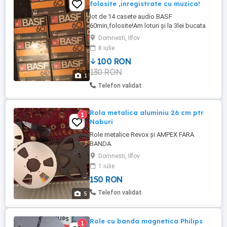
folosite ,inregistrate cu muzica!
lot de 14 casete audio BASF
60min,folosite!Am loturi și la 3lei bucata
de casete înregistrate de studio folosite !
Domnesti, Ilfov
8 iulie
100 RON
130 RON
1
Telefon validat
Rola metalica aluminiu 26 cm ptr
1
Naburi
Role metalice Revox și AMPEX FARA
BANDA.
Domnesti, Ilfov
1 iulie
150 RON
Telefon validat
5
Role cu banda magnetica Philips
1