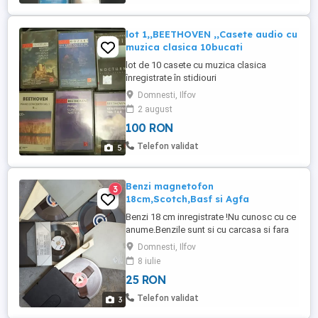
lot 1,,BEETHOVEN ,,Casete audio cu
muzica clasica 10bucati
lot de 10 casete cu muzica clasica
înregistrate în stidiouri
Domnesti, Ilfov
2 august
100 RON
Telefon validat
5
Benzi magnetofon
3
18cm,Scotch,Basf si Agfa
Benzi 18 cm inregistrate !Nu cunosc cu ce
anume.Benzile sunt si cu carcasa si fara
carcasa! Lot de cate 10 bucati!Trimit cu
Domnesti, Ilfov
posta !Pentru curieri plata in cont
8 iulie
transport!Numai combinate!
25 RON
Telefon validat
3