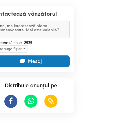
ntactează vânzătorul
ctere rămase:
2939
daugă fișier
?
Mesaj
Distribuie anunțul pe