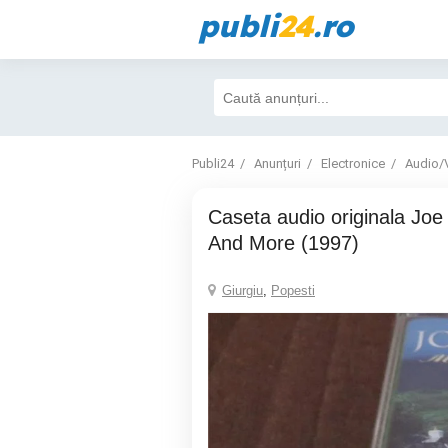
publi
24
.ro
Publi24
Anunțuri
Electronice
Audio/
Caseta audio originala Joe Dolan - More
And More (1997)
Giurgiu
,
Popesti