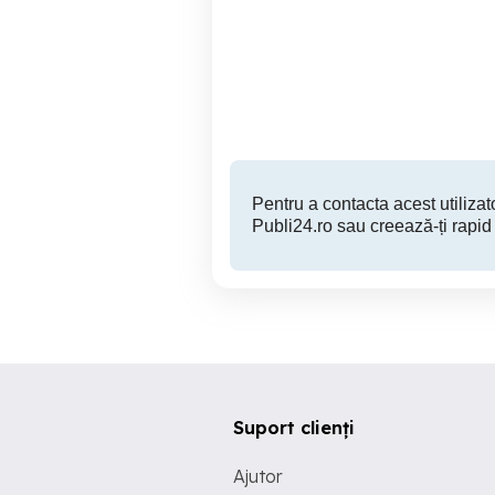
Casete audio originale
Casete audio originale
Directia 5, Talisman, Taxi
Duc
Popesti
200 RON
Pentru a contacta acest utilizato
Publi24.ro sau creează-ți rapid
Suport clienți
Ajutor