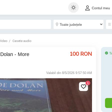
Contul meu
Video
Casete audio
100
RON
T
Valabil din 8/5/2026 9:57:50 AM
1