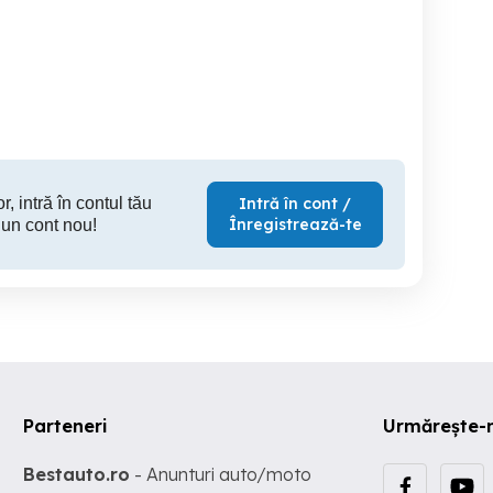
Casete audio originale
Casete audio originale
u Bertzi, Stefan Hrusca
Marcel Pavel, Ovidiu
Marius 
Komornyik
albume
Popesti
Popesti
150 RON
80 RON
15
r, intră în contul tău
Intră în cont /
Înregistrează-te
 un cont nou!
Parteneri
Urmărește-
Bestauto.ro
- Anunturi auto/moto