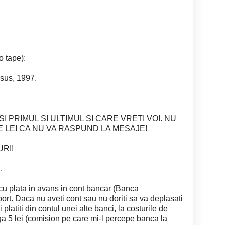
o tape):
sus, 1997.
I PRIMUL SI ULTIMUL SI CARE VRETI VOI. NU
E LEI CA NU VA RASPUND LA MESAJE!
RI!
.
 cu plata in avans in cont bancar (Banca
port. Daca nu aveti cont sau nu doriti sa va deplasati
platiti din contul unei alte banci, la costurile de
ga 5 lei (comision pe care mi-l percepe banca la