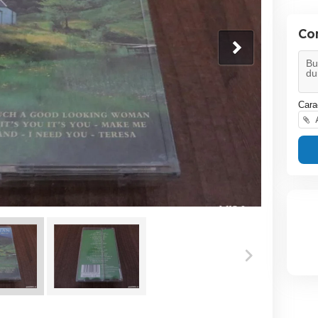
Co
Cara
A