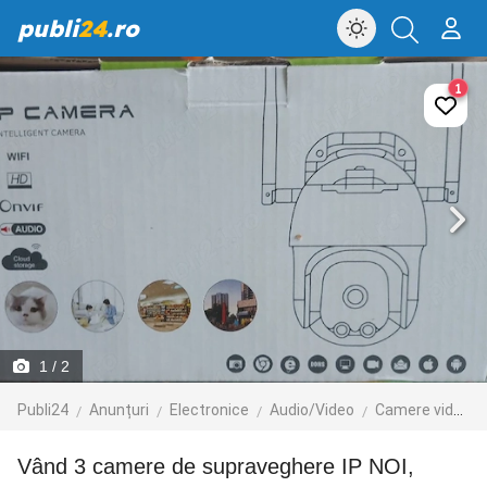
publi
24
.ro
1
1
/ 2
Publi24
Anunțuri
Electronice
Audio/Video
Camere video
Vând 3 camere de supraveghere IP NOI,