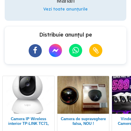
Marian
Vezi toate anunțurile
Distribuie anunțul pe
Camera IP Wireless
Camera de supraveghere
Vindem si Montam
interior TP-LINK TC71,
falsa, NOU !
Camere
2K 1296p, IR, Night
Video KI