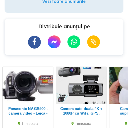
Vezi toate anunțurile
Distribuie anunțul pe
Panasonic NV-GS500 -
Camera auto duala 4K +
Camera video de
camera video - Leica -
1080P cu WiFi, GPS,
supr
Mini DV -3CCD
viziune nocturna
aplicat
Tracki
Timisoara
Timisoara
Wir