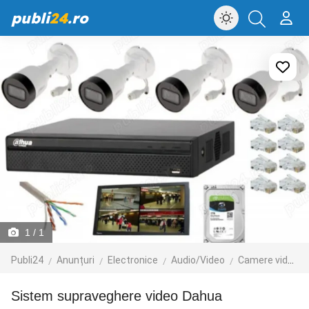
publi
24
.ro
1
/ 1
Publi24
Anunțuri
Electronice
Audio/Video
Camere video
Sistem supraveghere video Dahua