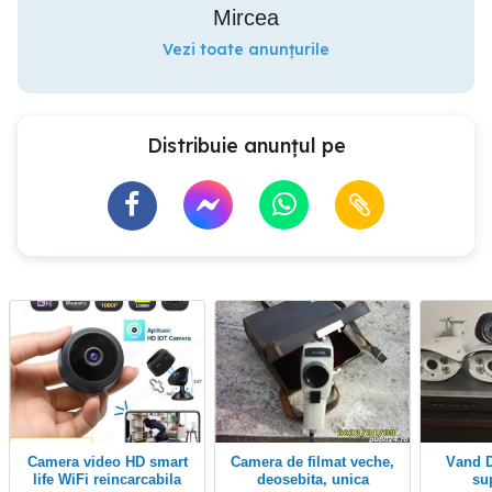
Mircea
Vezi toate anunțurile
Distribuie anunțul pe
Camera video HD smart
Camera de filmat veche,
Vand DVR+ 4 camere
life WiFi reincarcabila
deosebita, unica
su