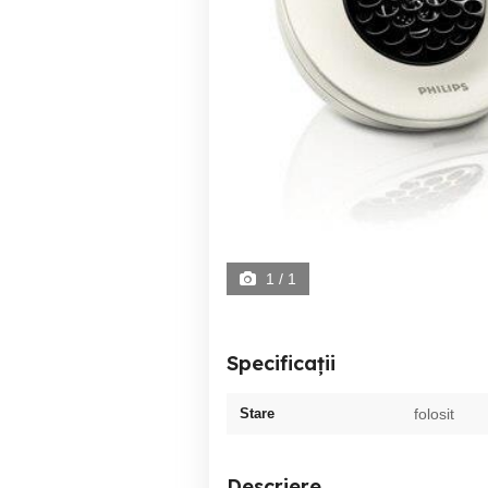
1
/ 1
Specificații
Stare
folosit
Descriere