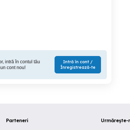
Set boxe audio
Difuz
5.1
Drobeta-Turnu Severin
Svinita
Drobeta
50 EUR
700 RON
25
r, intră în contul tău
Intră în cont /
Înregistrează-te
 un cont nou!
Parteneri
Urmărește-