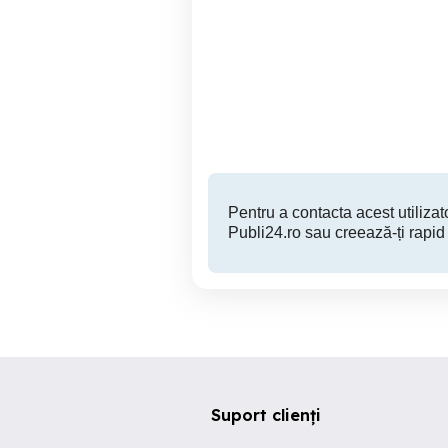
Sony Gtk-x1bt 500 W
Sistem z506 PC Logitech
Drobeta-Turnu Severin
800 RON
Pentru a contacta acest utilizato
Publi24.ro sau creează-ți rapid
Suport clienți