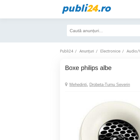
publi
24
.ro
Publi24
Anunțuri
Electronice
Audio/
boxe philips albe
Mehedinti
,
Drobeta-Turnu Severin