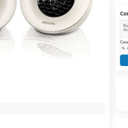
Co
Cara
A