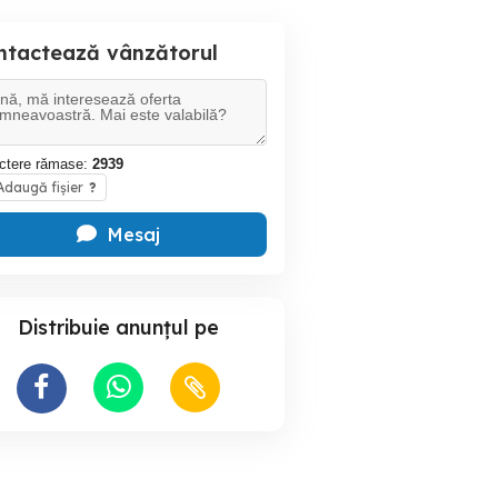
ntactează vânzătorul
ctere rămase:
2939
daugă fișier
?
Mesaj
Distribuie anunțul pe