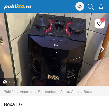
publi
24
.ro
2
1
/ 2
Publi24
Anunțuri
Electronice
Audio/Video
Boxe
Boxa LG