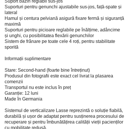
Suport bazin reglabil sus-jos
Suporturi pentru genunchi ajustabile sus-jos, față-spate și
lateral
Hamul și centura pelviană asigură fixare fermă și siguranță
maximă
Suporturi pentru picioare reglabile pe înălțime, adâncime
și unghi, cu posibilitatea flexării genunchilor
Sistem de frânare pe toate cele 4 roți, pentru stabilitate
sporită
Informații suplimentare
Stare: Second-hand (foarte bine întreținut)
Produsul din fotografii este exact cel livrat la plasarea
comenzii
Transportul nu este inclus în preț
Garanție: 12 luni
Made în Germania
Sistemul de verticalizare Lasse reprezintă o soluție fiabilă,
durabilă și ușor de adaptat pentru susținerea procesului de
recuperare și pentru îmbunătățirea calității vieții pacienților
cu mobilitate redusă.