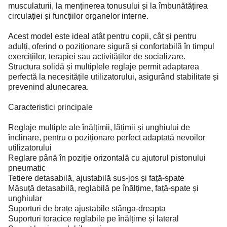
musculaturii, la menținerea tonusului și la îmbunătățirea
circulației și funcțiilor organelor interne.
Acest model este ideal atât pentru copii, cât și pentru
adulți, oferind o poziționare sigură și confortabilă în timpul
exercițiilor, terapiei sau activităților de socializare.
Structura solidă și multiplele reglaje permit adaptarea
perfectă la necesitățile utilizatorului, asigurând stabilitate și
prevenind alunecarea.
Caracteristici principale
Reglaje multiple ale înălțimii, lățimii și unghiului de
înclinare, pentru o poziționare perfect adaptată nevoilor
utilizatorului
Reglare până în poziție orizontală cu ajutorul pistonului
pneumatic
Tetiere detasabilă, ajustabilă sus-jos și față-spate
Măsuță detasabilă, reglabilă pe înălțime, față-spate și
unghiular
Suporturi de brațe ajustabile stânga-dreapta
Suporturi toracice reglabile pe înălțime și lateral