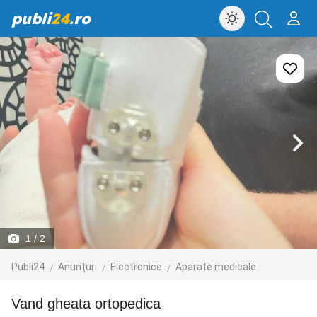
publi
24
.ro
1
/ 2
Publi24
Anunțuri
Electronice
Aparate medicale
vand gheata ortopedica