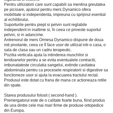
Pentru utilizatorii care sunt capabili sa mentina greutatea
pe picioare, ajutorul pentru mers Dynamico ofera
mobilitate si independenta, impreuna cu sprijinul esential
al echilibrului.
Suporturile pentru piept si pelvin sunt reglabile
independent in inaltime si, în ceea ce priveste suportul
pelvin, si in adancime.
Antrenorul de mers Ormesa Dynamico dispune de doua
roti pivotante, ceea ce îl face usor de utilizat intr-o casa, o
sala de clasa sau un cadru terapeutic.
Pozitia verticala ajuta la intinderea muschilor si
tendoanelor pentru a se evita eventualele contractii,
imbunatateste circulatia sangelui, extinde cavitatea
abdominala pentru ca procesele respiratorii si digestive sa
functioneze usor si ajuta la evacuarea tractului rectal.
Produsul este dotat cu frana de mana ce actioneaza rotile
din spate.
Starea produsului folosit ( second-hand ).
Premergatorul este de o calitate foarte buna, fiind produs
de una dintre cele mai mari firme de produse ortopedice
din Europa.