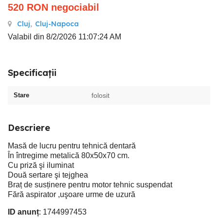
520
RON
negociabil
Cluj
,
Cluj-Napoca
Valabil din 8/2/2026 11:07:24 AM
Specificații
Stare
folosit
Descriere
Masă de lucru pentru tehnică dentară
În întregime metalică 80x50x70 cm.
Cu priză şi iluminat
Două sertare şi tejghea
Braț de susținere pentru motor tehnic suspendat
Fără aspirator ,uşoare urme de uzură
ID anunț
: 1744997453