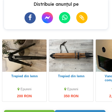
Distribuie anunțul pe
Trepied din lemn
Trepied din lemn
vand cabina foto
comp
Epureni
Epureni
200 RON
350 RON
2