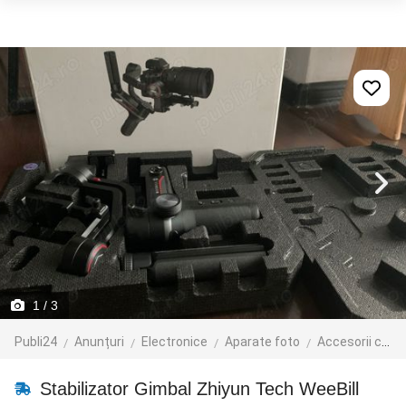
1
/ 3
Publi24
Anunțuri
Electronice
Aparate foto
Accesorii camere foto
Stabilizator Gimbal Zhiyun Tech WeeBill