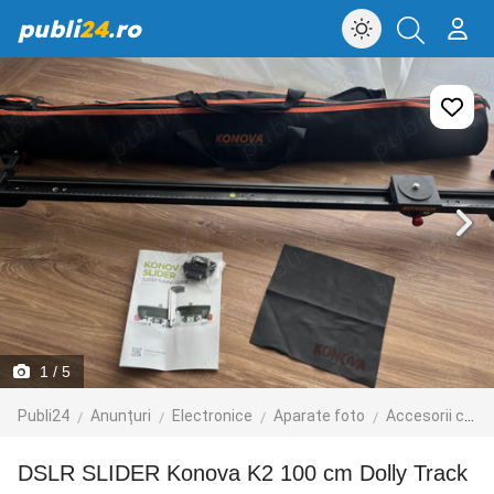
publi
24
.ro
1
/ 5
Publi24
Anunțuri
Electronice
Aparate foto
Accesorii camere foto
DSLR SLIDER Konova K2 100 cm Dolly Track