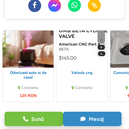
Odorizant auto si de
Valvule cng
Comuni
casa!
Constanta
Constanta
135 RON
Sună
Mesaj