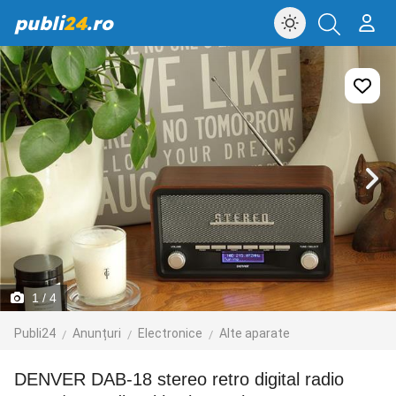
publi
24
.ro
1
/ 4
Publi24
Anunțuri
Electronice
Alte aparate
DENVER DAB-18 stereo retro digital radio