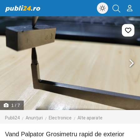
publi
24
.ro
1
/ 7
Publi24
Anunțuri
Electronice
Alte aparate
Vand Palpator Grosimetru rapid de exterior