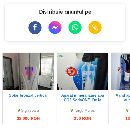
Distribuie anunțul pe
Solar bronzat vertical
Aparat mineralizare apa
Vand aparat copiat chei
CO2 SodaONE. De la
au
BRITA
Sighisoara
Targu Mures
32,000 RON
250 RON
1