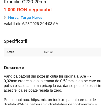
Kroeplin C220 20mm
1 000
RON
negociabil
Mures
,
Targu Mures
Valabil din 6/28/2026 2:14:03 AM
Specificații
Stare
folosit
Descriere
Vand palpatorul din poze in cutia lui originala. Are + -
0,02mm eroare si e o toleranta de 0,58mm in ea pe care nu
pot sa o scot ca nu ma pricep la ea, dar se poate folosi si in
acest fel ca se poate reseta la zero.
Pretul unui nou: https: micron-tools.ro palpatoare-rapide-
digitale 424-palpator-rapid-digital-de-exterior-kroeplin-0-