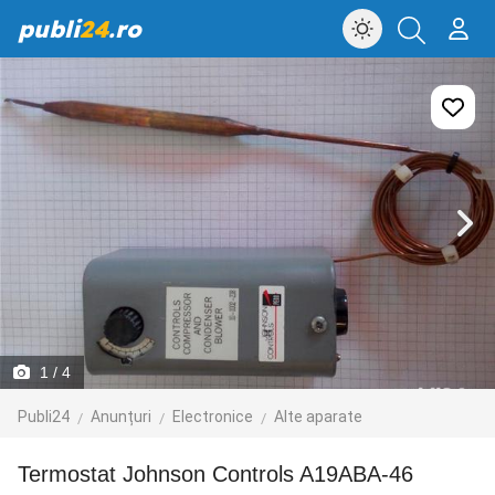
publi
24
.ro
1
/ 4
Publi24
Anunțuri
Electronice
Alte aparate
Termostat Johnson Controls A19ABA-46