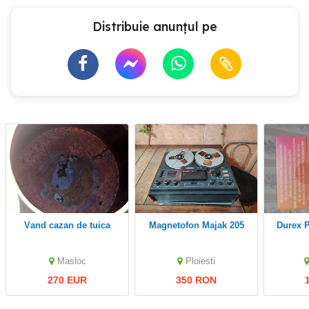
Distribuie anunțul pe
vand cazan de tuica
Magnetofon Majak 205
Durex Play 2in1 Vibe &
Masloc
Ploiesti
270 EUR
350 RON