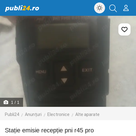
publi
24
.ro
1
/ 1
Publi24
Anunțuri
Electronice
Alte aparate
Stație emisie recepție pni r45 pro