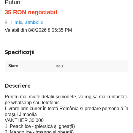
Pufuri
35
RON
negociabil
Timis
,
Jimbolia
Valabil din 8/8/2026 8:05:35 PM
Specificații
Stare
nou
Descriere
Pentru mai multe detalii și modele, vă rog să mă contactați
pe whatsapp sau telefonic
Livrare prin curier în toată România și predare personală în
orașul Jimbolia
VANTHER 30.000
1. Peach Ice - (piersică și gheață)
2. Mango Ice - (mango și gheață)