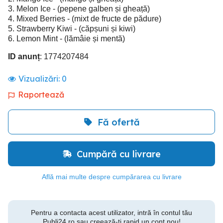
3. Melon Ice - (pepene galben și gheață)
4. Mixed Berries - (mixt de fructe de pădure)
5. Strawberry Kiwi - (căpșuni și kiwi)
6. Lemon Mint - (lămâie și mentă)
ID anunț
: 1774207484
Vizualizări:
0
Raportează
Fă ofertă
Cumpără cu livrare
Află mai multe despre cumpărarea cu livrare
Pentru a contacta acest utilizator, intră în contul tău
Publi24.ro sau creează-ți rapid un cont nou!