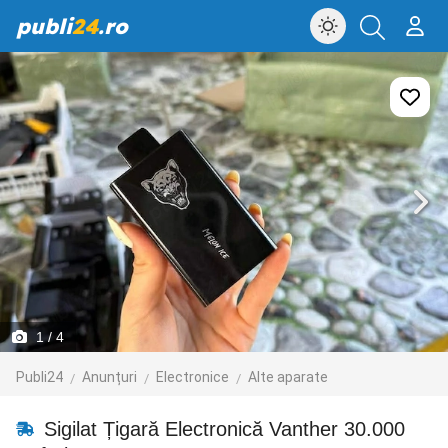
publi
24
.ro
1
/ 4
Publi24
Anunțuri
Electronice
Alte aparate
Sigilat Țigară Electronică Vanther 30.000