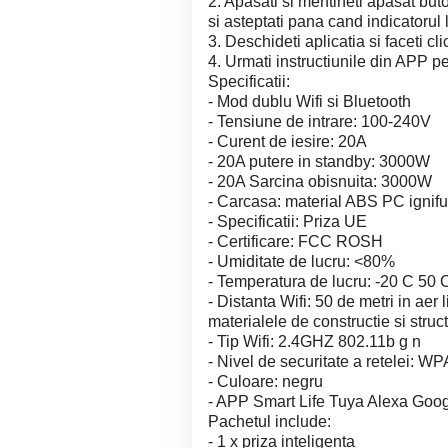
2. Apasati si mentineti apasat bu
si asteptati pana cand indicatorul
3. Deschideti aplicatia si faceti c
4. Urmati instructiunile din APP p
Specificatii:
- Mod dublu Wifi si Bluetooth
- Tensiune de intrare: 100-240V
- Curent de iesire: 20A
- 20A putere in standby: 3000W
- 20A Sarcina obisnuita: 3000W
- Carcasa: material ABS PC ignif
- Specificatii: Priza UE
- Certificare: FCC ROSH
- Umiditate de lucru: <80%
- Temperatura de lucru: -20 C 50 
- Distanta Wifi: 50 de metri in aer l
materialele de constructie si struc
- Tip Wifi: 2.4GHZ 802.11b g n
- Nivel de securitate a retelei: 
- Culoare: negru
- APP Smart Life Tuya Alexa Goo
Pachetul include:
- 1 x priza inteligenta