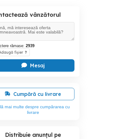
ntactează vânzătorul
ctere rămase:
2939
daugă fișier
?
Mesaj
Cumpără cu livrare
flă mai multe despre cumpărarea cu
livrare
Distribuie anunțul pe