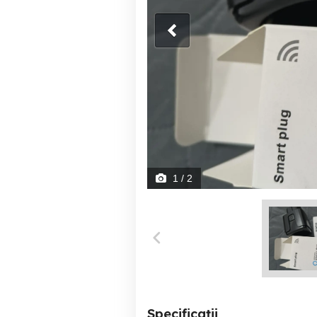
1
/ 2
Specificații