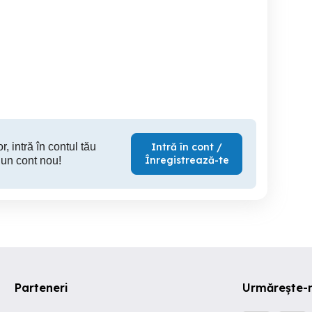
Magnetofon Majak 205
NOU! Motor electric
Se
Monofazat 4.5 kW 1440
RPM Voltmetru Digital Ax
28
Ploiesti
Iasi
S
350 RON
900 RON
22
r, intră în contul tău
Intră în cont /
Înregistrează-te
 un cont nou!
Parteneri
Urmărește-