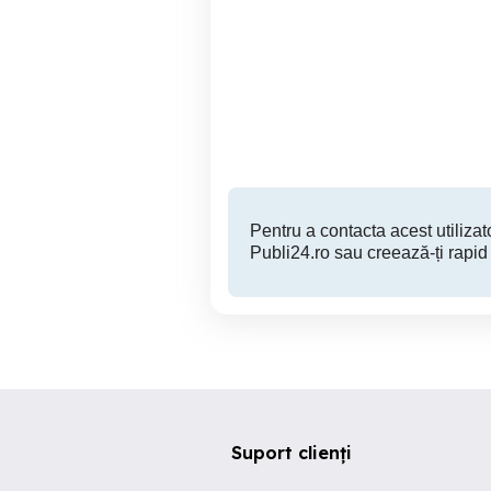
Aparat de spălat cu
presiune TopKraft
Buzau
400 RON
Pentru a contacta acest utilizato
Publi24.ro sau creează-ți rapid
Suport clienți