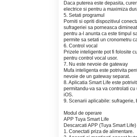
Daca puterea este depasita, curent
electrice si pentru a maximiza dur
5. Setati programul
Porniti si opriti dispozitivul conec
sufrageriei sa porneasca dimineat
pentru a-l anunta ca este timpul 
permite sa setati un cronometru c
6. Control vocal
Prizele inteligente pot fi folosite
pentru control vocal usor.
7. Nu este nevoie de gateway
Mufa inteligenta este potrivita pen
nevoie de un gateway separat.
8. Aplicatia Smart Life este potriv
permitandu-va sa va controlati cu 
iOS.
9. Scenarii aplicabile: sufragerie, 
Modul de operare
APP Tuya Smart Life
Descarcati APP (Tuya Smart Life)
1. Conectati priza de alimentare.