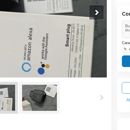
Co
Cara
A
A