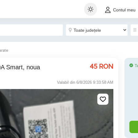
Contul meu
arate
45
RON
T
20A Smart, noua
Valabil din 6/8/2026 9:33:58 AM