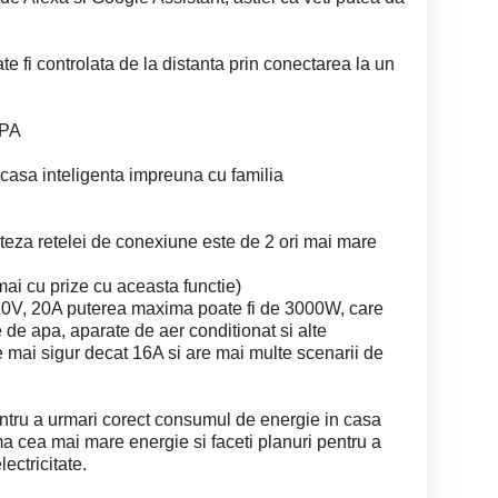
e fi controlata de la distanta prin conectarea la un
WPA
a casa inteligenta impreuna cu familia
iteza retelei de conexiune este de 2 ori mai mare
ai cu prize cu aceasta functie)
220V, 20A puterea maxima poate fi de 3000W, care
re de apa, aparate de aer conditionat si alte
mai sigur decat 16A si are mai multe scenarii de
entru a urmari corect consumul de energie in casa
ma cea mai mare energie si faceti planuri pentru a
ectricitate.