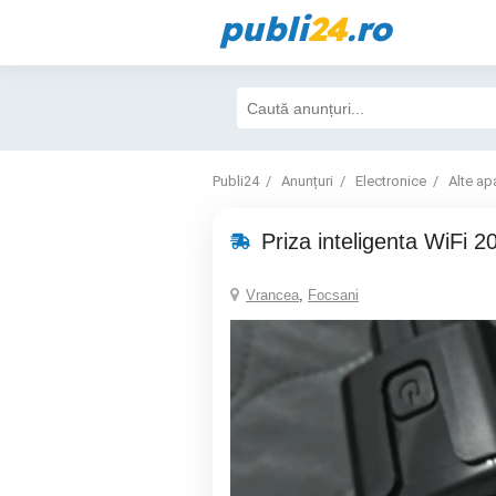
publi
24
.ro
Publi24
Anunțuri
Electronice
Alte ap
Priza inteligenta WiFi 
Vrancea
,
Focsani