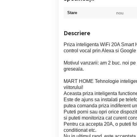
Stare
nou
Descriere
Priza inteligenta WiFi 20A Smart H
control vocal prin Alexa si Goog
Motivul vanzarii: am 2 buc. noi pe
greseala.
MART HOME Tehnologie inteligenta
viitorului!
Aceasta priza inteligenta functi
Este de ajuns sa instalati pe telef
putea comanda priza indiferent und
Puteti porni sau opri orice dispozit
si puteti monitoriza cat curent c
Pentru ca accepta 20A, o puteti fol
conditionat etc.
Nu in ultimul rand, este acceptata