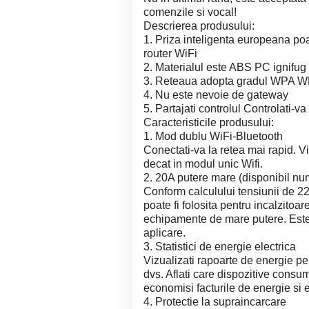
comenzile si vocal!
Descrierea produsului:
1. Priza inteligenta europeana poat
router WiFi
2. Materialul este ABS PC ignifug
3. Reteaua adopta gradul WPA 
4. Nu este nevoie de gateway
5. Partajati controlul Controlati-v
Caracteristicile produsului:
1. Mod dublu WiFi-Bluetooth
Conectati-va la retea mai rapid. V
decat in modul unic Wifi.
2. 20A putere mare (disponibil num
Conform calculului tensiunii de 
poate fi folosita pentru incalzitoa
echipamente de mare putere. Este 
aplicare.
3. Statistici de energie electrica
Vizualizati rapoarte de energie p
dvs. Aflati care dispozitive consu
economisi facturile de energie si el
4. Protectie la supraincarcare