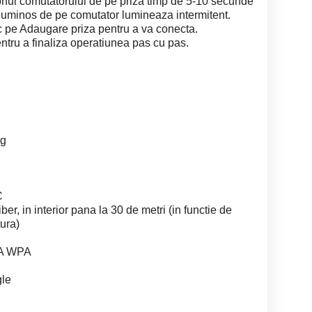
tonul comutatorului de pe priza timp de 5-10 secunde
 luminos de pe comutator lumineaza intermitent.
lic pe Adaugare priza pentru a va conecta.
entru a finaliza operatiunea pas cu pas.
ug
C
iber, in interior pana la 30 de metri (in functie de
tura)
WPA WPA
gle