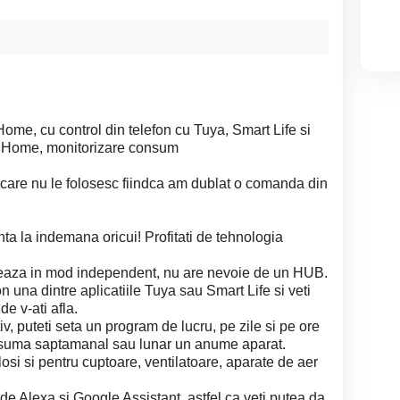
ome, cu control din telefon cu Tuya, Smart Life si
le Home, monitorizare consum
 care nu le folosesc fiindca am dublat o comanda din
 la indemana oricui! Profitati de tehnologia
oneaza in mod independent, nu are nevoie de un HUB.
on una dintre aplicatiile Tuya sau Smart Life si veti
e v-ati afla.
iv, puteti seta un program de lucru, pe zile si pe ore
onsuma saptamanal sau lunar un anume aparat.
osi si pentru cuptoare, ventilatoare, aparate de aer
 de Alexa si Google Assistant, astfel ca veti putea da