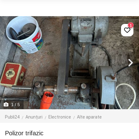
1
1
/ 5
Publi24
Anunțuri
Electronice
Alte aparate
Polizor trifazic