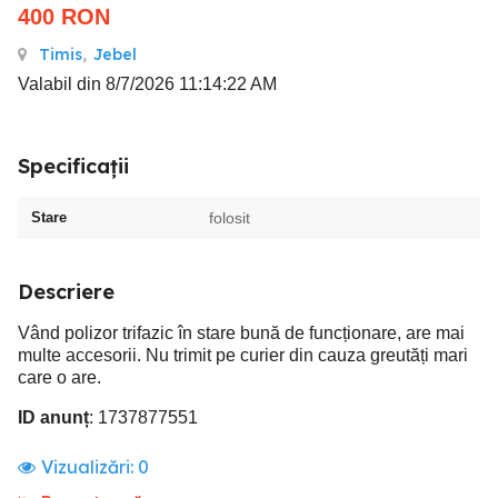
400
RON
Timis
,
Jebel
Valabil din 8/7/2026 11:14:22 AM
Specificații
Stare
folosit
Descriere
Vând polizor trifazic în stare bună de funcționare, are mai
multe accesorii. Nu trimit pe curier din cauza greutăți mari
care o are.
ID anunț
: 1737877551
Vizualizări:
0