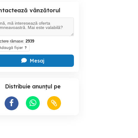
ntactează vânzătorul
ctere rămase:
2939
daugă fișier
?
Mesaj
Distribuie anunțul pe