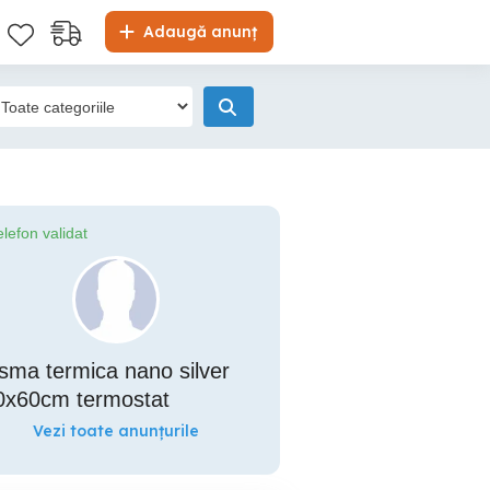
Adaugă anunț
elefon validat
sma termica nano silver
0x60cm termostat
Vezi toate anunțurile