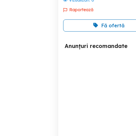
Vizualizări:
0
Raportează
Fă ofertă
Anunțuri recomandate
2 aparate sudură
Sector 1
900 RON