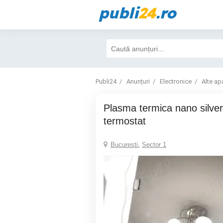
publi
24
.ro
Publi24
Anunțuri
Electronice
Alte ap
plasma termica nano silver 120x60cm
termostat
Bucuresti
,
Sector 1