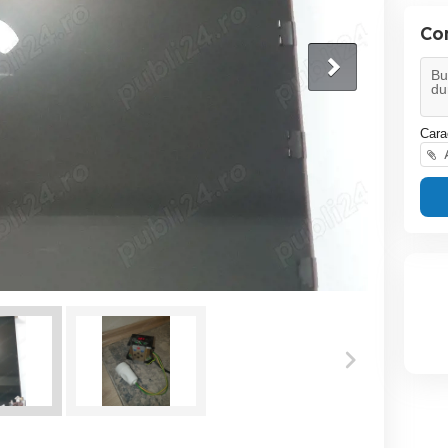
Co
Cara
A