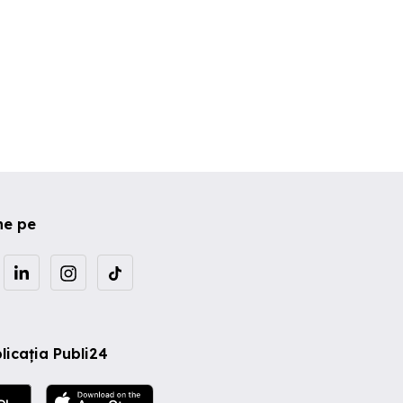
ne pe
licația Publi24