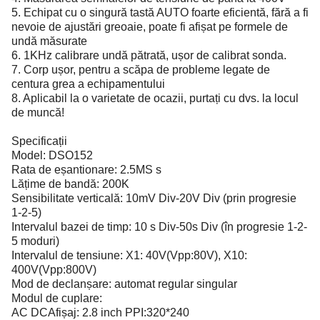
5. Echipat cu o singură tastă AUTO foarte eficientă, fără a fi
nevoie de ajustări greoaie, poate fi afișat pe formele de
undă măsurate
6. 1KHz calibrare undă pătrată, ușor de calibrat sonda.
7. Corp ușor, pentru a scăpa de probleme legate de
centura grea a echipamentului
8. Aplicabil la o varietate de ocazii, purtați cu dvs. la locul
de muncă!
Specificații
Model: DSO152
Rata de eșantionare: 2.5MS s
Lățime de bandă: 200K
Sensibilitate verticală: 10mV Div-20V Div (prin progresie
1-2-5)
Intervalul bazei de timp: 10 s Div-50s Div (în progresie 1-2-
5 moduri)
Intervalul de tensiune: X1: 40V(Vpp:80V), X10:
400V(Vpp:800V)
Mod de declanșare: automat regular singular
Modul de cuplare:
AC DCAfișaj: 2.8 inch PPI:320*240