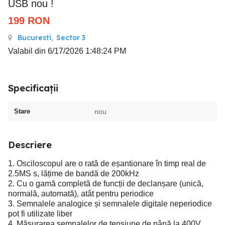
USB nou !
199
RON
Bucuresti
,
Sector 3
Valabil din 6/17/2026 1:48:24 PM
Specificații
Stare
nou
Descriere
1. Osciloscopul are o rată de eșantionare în timp real de
2.5MS s, lățime de bandă de 200kHz
2. Cu o gamă completă de funcții de declanșare (unică,
normală, automată), atât pentru periodice
3. Semnalele analogice și semnalele digitale neperiodice
pot fi utilizate liber
4. Măsurarea semnalelor de tensiune de până la 400V