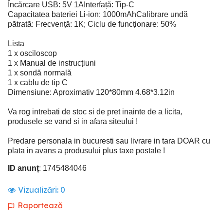
Încărcare USB: 5V 1AInterfață: Tip-C
Capacitatea bateriei Li-ion: 1000mAhCalibrare undă
pătrată: Frecvență: 1K; Ciclu de funcționare: 50%
Lista
1 x osciloscop
1 x Manual de instrucțiuni
1 x sondă normală
1 x cablu de tip C
Dimensiune: Aproximativ 120*80mm 4.68*3.12in
Va rog intrebati de stoc si de pret inainte de a licita,
produsele se vand si in afara siteului !
Predare personala in bucuresti sau livrare in tara DOAR cu
plata in avans a produsului plus taxe postale !
ID anunț
: 1745484046
Vizualizări:
0
Raportează