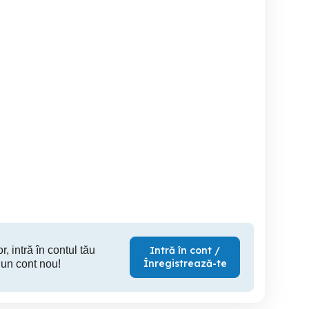
ând aparat apă minerală.
Magnetofon Majak 205
Durex Play 2in1 Vibe &
Breaza de Jos
Ploiesti
S
50 RON
350 RON
13
r, intră în contul tău
Intră în cont /
Înregistrează-te
 un cont nou!