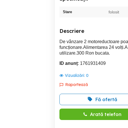
Stare
folosit
Descriere
De vânzare 2 motoreductoare poar
funcționare.Alimentarea 24 volți
utilizare.300 Ron bucata.
ID anunț
: 1761931409
Vizualizări:
0
Raportează
Fă ofertă
Arată telefon