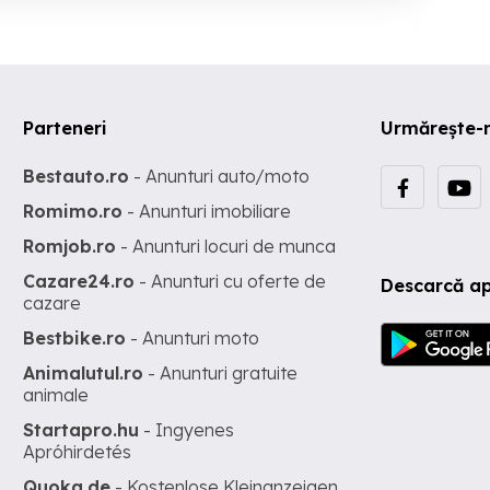
Parteneri
Urmărește-
Bestauto.ro
- Anunturi auto/moto
Romimo.ro
- Anunturi imobiliare
Romjob.ro
- Anunturi locuri de munca
Cazare24.ro
- Anunturi cu oferte de
Descarcă ap
cazare
Bestbike.ro
- Anunturi moto
Animalutul.ro
- Anunturi gratuite
animale
Startapro.hu
- Ingyenes
Apróhirdetés
Quoka.de
- Kostenlose Kleinanzeigen