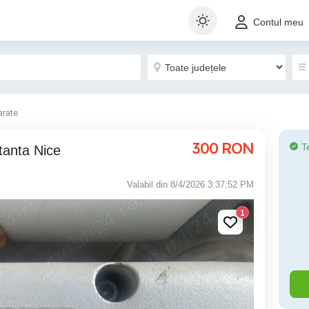
Contul meu
arate
300
RON
T
tanta Nice
Valabil din 8/4/2026 3:37:52 PM
1