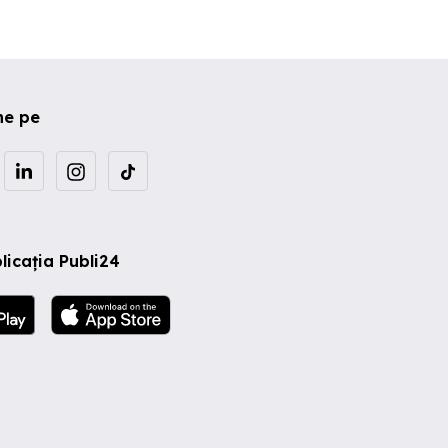
ne pe
licația Publi24