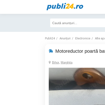
publi
24
.ro
Publi24
Anunțuri
Electronice
Alte ap
Motoreductor poartă ba
Bihor
,
Marghita