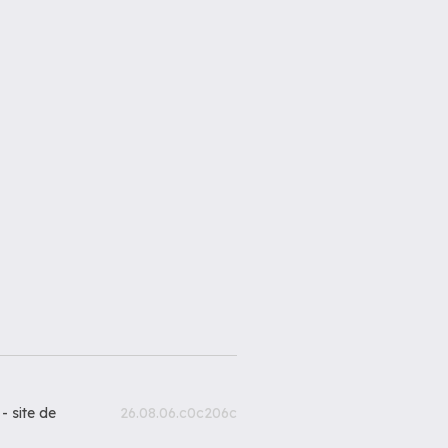
 -
site de
26.08.06.c0c206c