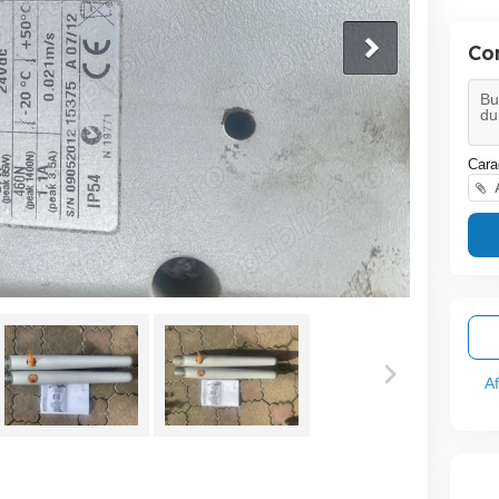
Co
Cara
A
A