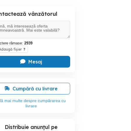
ntactează vânzătorul
ctere rămase:
2939
daugă fișier
?
Mesaj
Cumpără cu livrare
flă mai multe despre cumpărarea cu
livrare
Distribuie anunțul pe