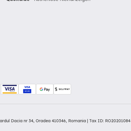
levardul Dacia nr 34, Oradea 410346, Romania | Tax ID: RO20201084