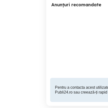
Anunțuri recomandate
Radio casetofoan NOU(in
V
garanție 2 ani) cu baterii
incluse !
Buzau
190 RON
Pentru a contacta acest utilizato
Publi24.ro sau creează-ți rapid