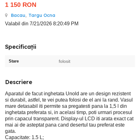
1 150
RON
Bacau
,
Targu Ocna
Valabil din 7/21/2026 8:20:49 PM
Specificații
Stare
folosit
Descriere
Aparatul de facut inghetata Unold are un design rezistent
si durabil, astfel, te vei putea folosi de el ani la rand. Vasul
mare detasabil iti permite sa pregatesti pana la 1,5 l din
inghetata preferata si, in acelasi timp, poti urmari procesul
prin capacul transparent. Display-ul LCD iti arata exact cat
mai ai de asteptat pana cand desertul tau preferat este
gata.
Capacitate: 1.5 L;