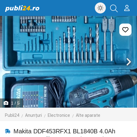
publi
24
.ro
1
/ 5
Publi24
Anunțuri
Electronice
Alte aparate
Makita DDF453RFX1 BL1840B 4.0Ah