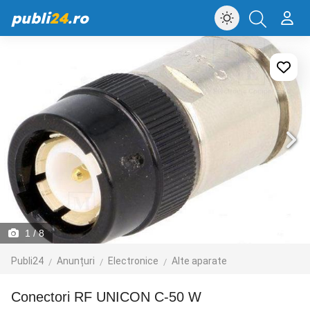
publi
24
.ro
1
/ 8
Publi24
Anunțuri
Electronice
Alte aparate
Conectori RF UNICON C-50 W