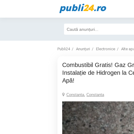
publi
24
.ro
Publi24
Anunțuri
Electronice
Alte ap
Combustibil Gratis! Gaz Gratis! Bio Energie.
Instalație de Hidrogen la C
Apă!
Constanta
,
Constanta