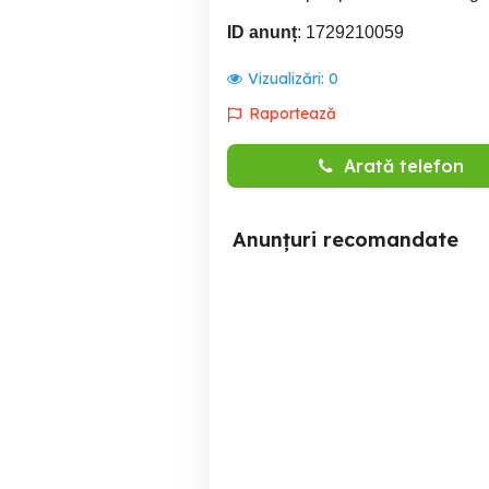
ID anunț
: 1729210059
Vizualizări:
0
Raportează
Arată telefon
Anunțuri recomandate
Odorizant auto si de casa!
Constanta