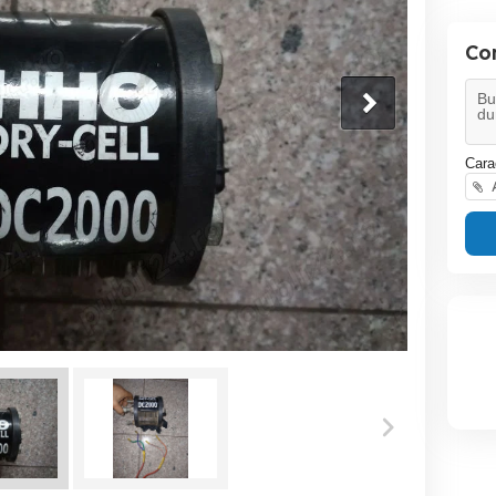
Co
Cara
A