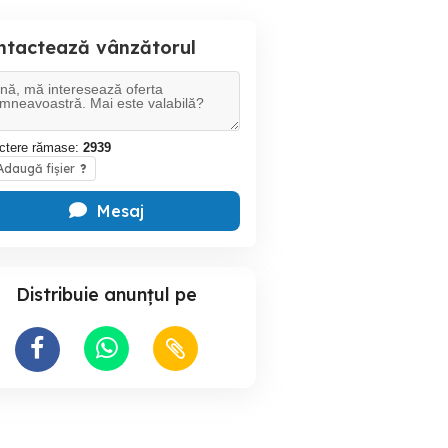
ntactează vânzătorul
ctere rămase:
2939
daugă fișier
?
Mesaj
Distribuie anunțul pe