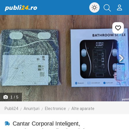
publi
24
.ro
1
/ 5
Publi24
Anunțuri
Electronice
Alte aparate
Cantar Corporal Inteligent,