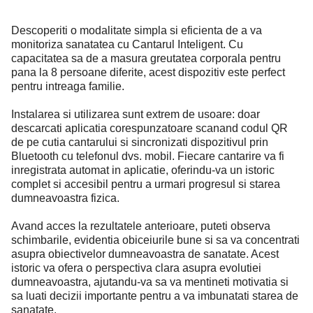
Descoperiti o modalitate simpla si eficienta de a va
monitoriza sanatatea cu Cantarul Inteligent. Cu
capacitatea sa de a masura greutatea corporala pentru
pana la 8 persoane diferite, acest dispozitiv este perfect
pentru intreaga familie.
Instalarea si utilizarea sunt extrem de usoare: doar
descarcati aplicatia corespunzatoare scanand codul QR
de pe cutia cantarului si sincronizati dispozitivul prin
Bluetooth cu telefonul dvs. mobil. Fiecare cantarire va fi
inregistrata automat in aplicatie, oferindu-va un istoric
complet si accesibil pentru a urmari progresul si starea
dumneavoastra fizica.
Avand acces la rezultatele anterioare, puteti observa
schimbarile, evidentia obiceiurile bune si sa va concentrati
asupra obiectivelor dumneavoastra de sanatate. Acest
istoric va ofera o perspectiva clara asupra evolutiei
dumneavoastra, ajutandu-va sa va mentineti motivatia si
sa luati decizii importante pentru a va imbunatati starea de
sanatate.