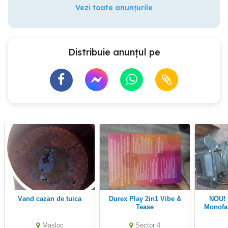
Vezi toate anunțurile
Distribuie anunțul pe
vand cazan de tuica
Durex Play 2in1 Vibe &
NOU! Motor electric
Tease
Monofaza
RPM Voltmetru Digital Ax
Masloc
Sector 4