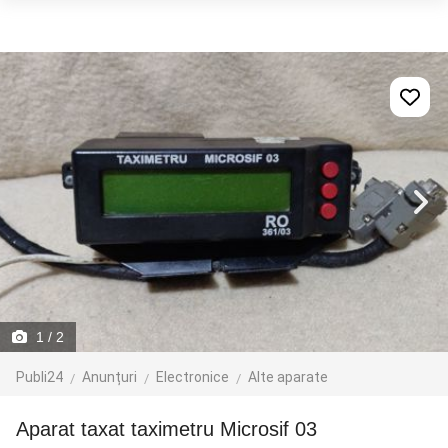
1
/ 2
Publi24
Anunțuri
Electronice
Alte aparate
Aparat taxat taximetru Microsif 03