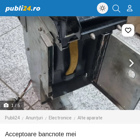
publi
24
.ro
1
/ 5
Publi24
Anunțuri
Electronice
Alte aparate
acceptoare bancnote mei