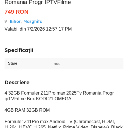
Romania Progr IPTVFilme
749
RON
Bihor
,
Marghita
Valabil din 7/2/2026 12:57:17 PM
Specificații
Stare
nou
Descriere
4 32GB Formuler Z11Pro max 2025Tv Romania Progr
ipTVFilme Box KODI 21 OMEGA
4GB RAM 32GB ROM
Formuler Z11Pro max Android TV (Chromecast, HDMI,
H.264, HEVC H.265, Netflix, Prime Video, Disney+), Black