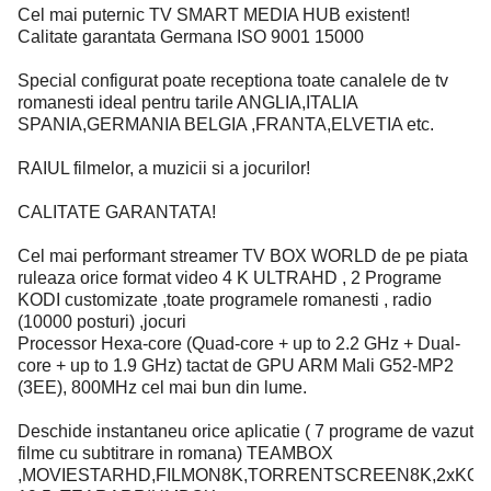
Cel mai puternic TV SMART MEDIA HUB existent!
Calitate garantata Germana ISO 9001 15000
Special configurat poate receptiona toate canalele de tv
romanesti ideal pentru tarile ANGLIA,ITALIA
SPANIA,GERMANIA BELGIA ,FRANTA,ELVETIA etc.
RAIUL filmelor, a muzicii si a jocurilor!
CALITATE GARANTATA!
Cel mai performant streamer TV BOX WORLD de pe piata
ruleaza orice format video 4 K ULTRAHD , 2 Programe
KODI customizate ,toate programele romanesti , radio
(10000 posturi) ,jocuri
Processor Hexa-core (Quad-core + up to 2.2 GHz + Dual-
core + up to 1.9 GHz) tactat de GPU ARM Mali G52-MP2
(3EE), 800MHz cel mai bun din lume.
Deschide instantaneu orice aplicatie ( 7 programe de vazut
filme cu subtitrare in romana) TEAMBOX
,MOVIESTARHD,FILMON8K,TORRENTSCREEN8K,2xKOD