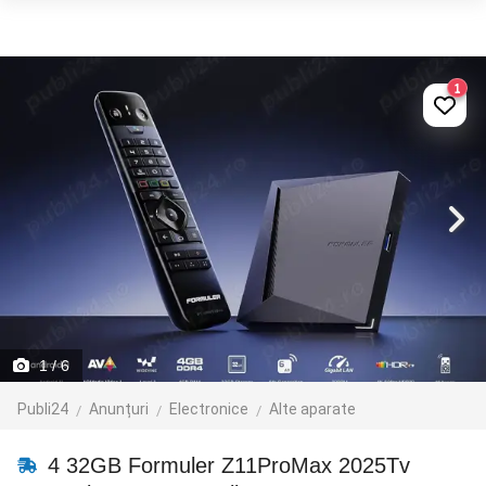
1
1
/ 6
Publi24
Anunțuri
Electronice
Alte aparate
4 32GB Formuler Z11ProMax 2025Tv