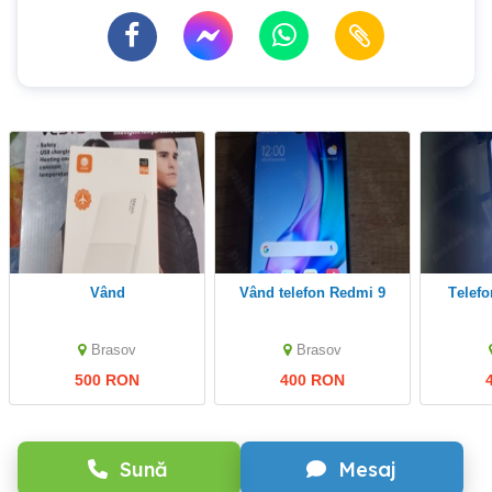
Vând
Vând telefon Redmi 9
Telefon smart marca
Brasov
Brasov
500 RON
400 RON
Sună
Mesaj