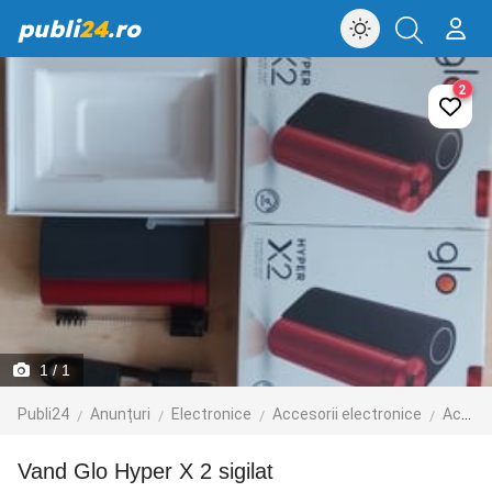
publi
24
.ro
2
1
/ 1
Publi24
Anunțuri
Electronice
Accesorii electronice
Accesorii telefoane mobile
Vand Glo Hyper X 2 sigilat