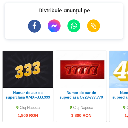
Distribuie anunțul pe
numar de aur de
numar de aur de
numar de aur de
superclasa 074X--333.999
superclasa O729-777.77X
Cluj-Napoca
Cluj-Napoca
1,800 RON
1,800 RON
1