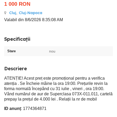
1 000
RON
Cluj
,
Cluj-Napoca
Valabil din 8/6/2026 8:35:08 AM
Specificații
Stare
nou
Descriere
ATENȚIE! Acest preț este promoțional pentru a verifica
atenția . Se încheie mâine la ora 19:00. Prețurile revin la
forma normală începând cu 31 iulie , vineri , ora 19:00.
Vând numărul de aur de Superclasa 073X-011.011, cartelă
prepay la prețul de 4.000 lei . Relații la nr de mobil
ID anunț
: 1774364871