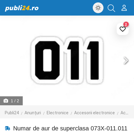
publi
24
.ro
2
1
/ 2
Publi24
Anunțuri
Electronice
Accesorii electronice
Accesorii telefoane mobile
Numar de aur de superclasa 073X-011.011