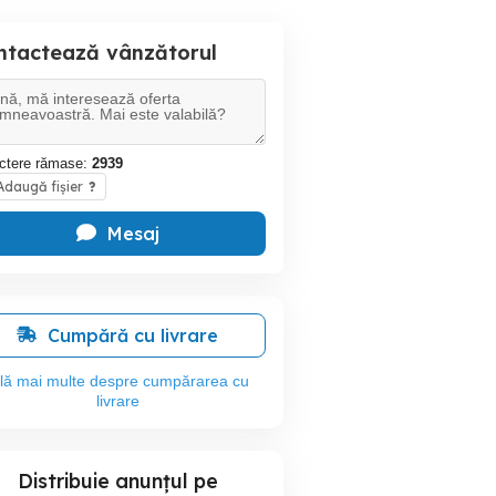
ntactează vânzătorul
ctere rămase:
2939
daugă fișier
?
Mesaj
Cumpără cu livrare
flă mai multe despre cumpărarea cu
livrare
Distribuie anunțul pe