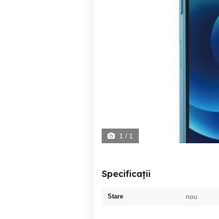
1
/ 1
Specificații
Stare
nou