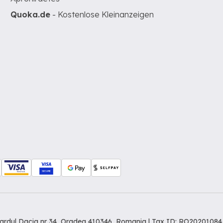
Quoka.de
- Kostenlose Kleinanzeigen
levardul Dacia nr 34, Oradea 410346, Romania | Tax ID: RO20201084