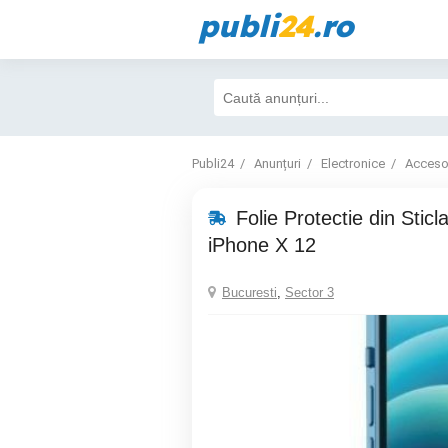
publi
24
.ro
Publi24
Anunțuri
Electronice
Accesor
Folie Protectie din Sti
iPhone X 12
Bucuresti
,
Sector 3