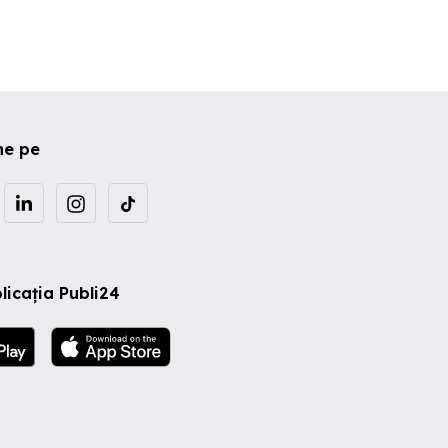
ne pe
licația Publi24