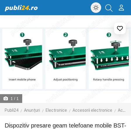
publi
24
.ro
1
/ 1
Publi24
Anunțuri
Electronice
Accesorii electronice
Accesorii telefoane mobile
Dispozitiv presare geam telefoane mobile BST-