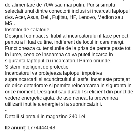
de alimentare de 70W sau mai putin. Pur si simplu
selectati unul dintre conectorii inclusi si incarcati laptopul
dvs. Acer, Asus, Dell, Fujitsu, HP, Lenovo, Medion sau
MSI.
Insotitor de calatorie
Designul compact si fiabil al incarcatorului il face perfect
pentru a fi luat cu tine, indiferent de locul in care mergi.
Functioneaza cu tensiunile de la priza de perete peste tot
in lume, ceea ce inseamna ca va puteti incarca in
siguranta laptopul cu incarcatorul Primo oriunde.
Sistem inteligent de protectie
Incarcatorul va protejeaza laptopul impotriva
supraincarcarii si scurtcircuitului, astfel incat este protejat
de orice deteriorare si permite reincarcarea in siguranta in
orice moment. Designul sau durabil si eficient din punct de
vedere energetic ajuta, de asemenea, la prevenirea
utilizarii inutile a energiei si a supraincalzirii.
-
Detalii si preturi in magazine 240 Lei:
ID anunț
: 1774444048