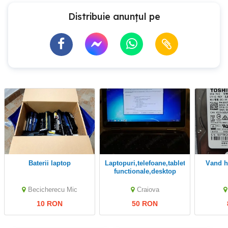
Distribuie anunțul pe
Baterii laptop
Laptopuri,telefoane,tablete
vand 
functionale,desktop
Becicherecu Mic
Craiova
10 RON
50 RON