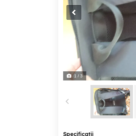
1
/ 3
Specificații