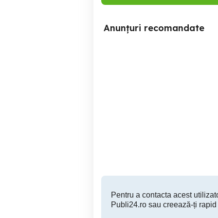
Anunțuri recomandate
Vând UPS UPSKstar nou
Incarcator laptop HP -
Bistrita
200 RON
Pentru a contacta acest utilizato
Publi24.ro sau creează-ți rapid