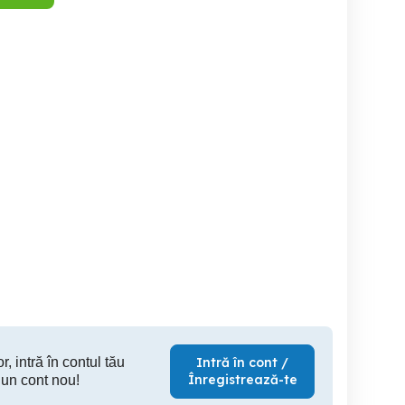
Laptopuri,telefoane,tablete
Tastatura Laptop HP
19.5V 2.31A 45W original
functionale,desktop
Pavilion 
AEA
Sector 5
Craiova
125 RON
50 RON
4
r, intră în contul tău
Intră în cont /
Înregistrează-te
 un cont nou!