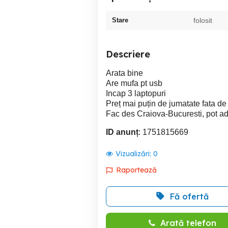
Stare
folosit
Descriere
Arata bine
Are mufa pt usb
Incap 3 laptopuri
Preț mai puțin de jumatate fata de
Fac des Craiova-Bucuresti, pot a
ID anunț
: 1751815669
Vizualizări:
0
Raportează
Fă ofertă
Arată telefon