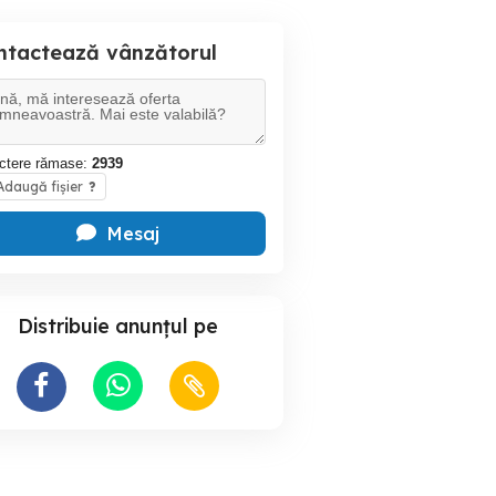
ntactează vânzătorul
ctere rămase:
2939
daugă fișier
?
Mesaj
Distribuie anunțul pe