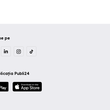
ne pe
licația Publi24