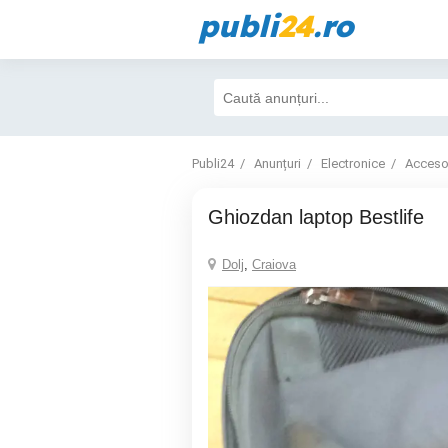
publi
24
.ro
Publi24
Anunțuri
Electronice
Accesor
Ghiozdan laptop Bestlife
Dolj
,
Craiova