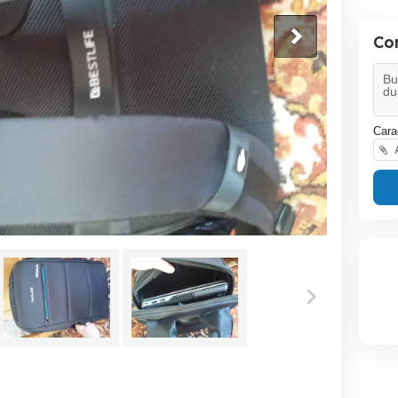
Co
Cara
A