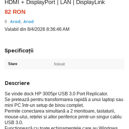
HDMI + DisplayPort | LAN | DisplayLink
82
RON
Arad
,
Arad
Valabil din 8/4/2026 8:36:46 AM
Specificații
Stare
folosit
Descriere
Se vinde dock HP 3005pr USB 3.0 Port Replicator.
Se pretează pentru transformarea rapidă a unui laptop sau
mini PC într-un setup de birou complet.
Permite conectarea simultană a 2 monitoare, tastaturii,
mouse-ului, rețelei și altor periferice printr-un singur cablu
USB 3.0.
Funcționează cu toate echipamentele care au Windows