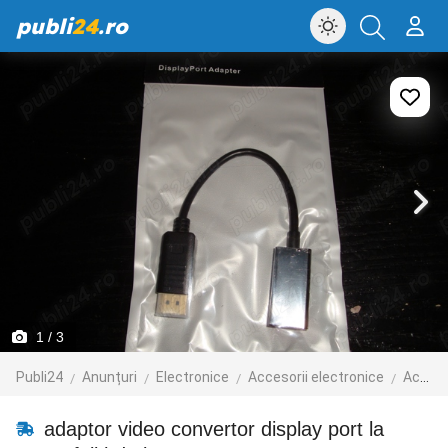
publi
24
.ro
1
/ 3
Publi24
Anunțuri
Electronice
Accesorii electronice
Accesorii laptop
adaptor video convertor display port la