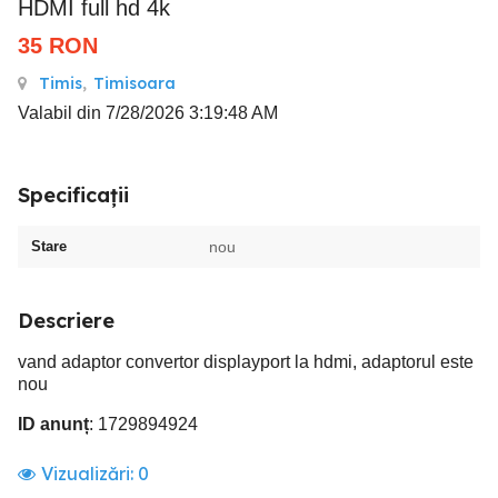
HDMI full hd 4k
35
RON
Timis
,
Timisoara
Valabil din 7/28/2026 3:19:48 AM
Specificații
Stare
nou
Descriere
vand adaptor convertor displayport la hdmi, adaptorul este
nou
ID anunț
: 1729894924
Vizualizări:
0