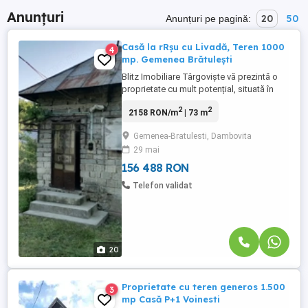
Anunțuri
20
50
Anunțuri pe pagină:
Casă la rRșu cu Livadă, Teren 1000
4
mp. Gemenea Brătulești
Blitz Imobiliare Târgoviște vă prezintă o
proprietate cu mult potențial, situată în
Gemenea Brătulești, într-o zonă liniștită și
2
2
2158 RON/m
| 73 m
verde, ideală pentru cei care își doresc o
locuință aproape de natură sau o casă de
Gemenea-Bratulesti, Dambovita
vacanță într-un cadru autentic de deal.
29 mai
Proprietatea este compusă din casă la
roșu și ...
156 488 RON
Telefon validat
20
Proprietate cu teren generos 1.500
3
mp Casă P+1 Voinesti