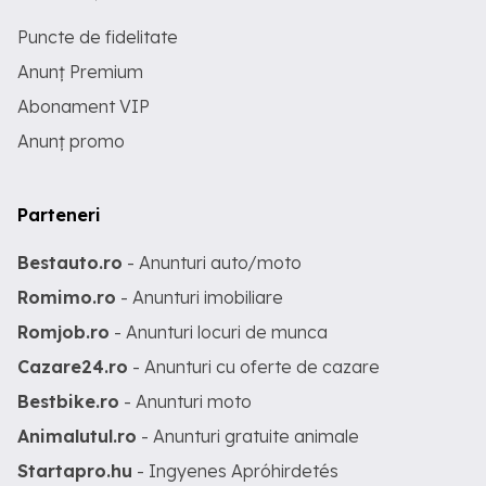
Puncte de fidelitate
Anunț Premium
Abonament VIP
Anunț promo
Parteneri
Bestauto.ro
- Anunturi auto/moto
Romimo.ro
- Anunturi imobiliare
Romjob.ro
- Anunturi locuri de munca
Cazare24.ro
- Anunturi cu oferte de cazare
Bestbike.ro
- Anunturi moto
Animalutul.ro
- Anunturi gratuite animale
Startapro.hu
- Ingyenes Apróhirdetés