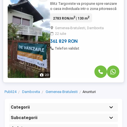
Blitz Targoviste va propune spre vanzare
o casa individuala intr-o zona pitorească
de deal. Dacă îți dorești liniște, spațiu și
2
2
2783 RON/m
| 130 m
posibilitatea de a-ți crea propria oază de
relaxare, această proprietate este
Gemenea-Bratulesti, Dambovita
alegerea ideală. Vă prezentăm o casă
22 iulie
individuală construită în 1996, din
cărămidă, amplasată ...
361 829 RON
Telefon validat
20
Publi24
Dambovita
Gemenea-Bratulesti
Anunturi
Categorii
Subcategorii