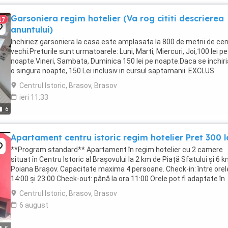
Garsoniera regim hotelier (Va rog cititi descrierea
17
anuntului)
Inchiriez garsoniera la casa.este amplasata la 800 de metrii de cen
vechi.Preturile sunt urmatoarele: Luni, Marti, Miercuri, Joi,100 lei pe
noapte.Vineri, Sambata, Duminica 150 lei pe noapte.Daca se inchir
o singura noapte, 150 Lei inclusiv in cursul saptamanii. EXCLUS
ESCORTE!!!Nu este demisol.Este ...
Centrul Istoric, Brasov, Brasov
ieri 11:33
6
Apartament centru istoric regim hotelier Pret 300 l
**Program standard** Apartament în regim hotelier cu 2 camere
situat în Centru Istoric al Brașovului la 2 km de Piață Sfatului și 6 
Poiana Brașov. Capacitate maxima 4 persoane. Check-in: între orel
14:00 și 23:00 Check-out: până la ora 11:00 Orele pot fi adaptate în
funcție de disponibilitate ...
Centrul Istoric, Brasov, Brasov
6 august