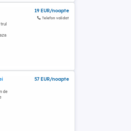
19 EUR/noapte
Telefon validat
trul
iaza
ei
57 EUR/noapte
km de
e