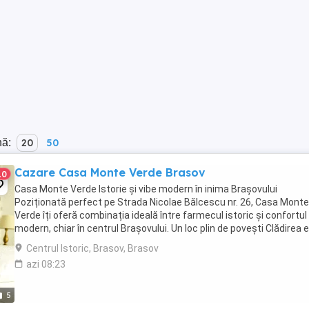
nă:
20
50
Cazare Casa Monte Verde Brasov
10
Casa Monte Verde Istorie și vibe modern în inima Brașovului
Poziționată perfect pe Strada Nicolae Bălcescu nr. 26, Casa Monte
Verde îți oferă combinația ideală între farmecul istoric și confortul
modern, chiar în centrul Brașovului. Un loc plin de povești Clădirea 
un monument istoric construit ...
Centrul Istoric, Brasov, Brasov
azi 08:23
5