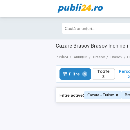
publi
24
.ro
Toate
Perso
Filtre
4
3
2
Cazare Brasov Brasov Inchirieri
Publi24
Anunțuri
Brasov
Brasov
C
Toate
Pers
Filtre
4
3
2
Filtre active:
Cazare - Turism
Br