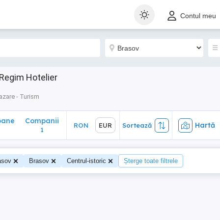
ane
Companii
Hartă
RON
EUR
Sortează
Contul meu
1
 Regim Hotelier
azare - Turism
oane
Companii
Hartă
RON
EUR
Sortează
1
asov
Brasov
Centrul-istoric
Șterge toate filtrele