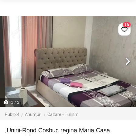
18
1
/ 3
Publi24
Anunțuri
Cazare - Turism
,Unirii-Rond Cosbuc regina Maria Casa