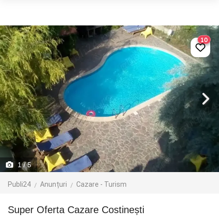
10
1
/ 5
Publi24
Anunțuri
Cazare - Turism
Super Oferta Cazare Costinești