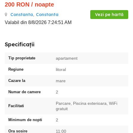
200
RON
/ noapte
Constanta
,
Constanta
Vezi pe hartă
Valabil din 8/8/2026 7:24:51 AM
Specificații
Tip proprietate
apartament
Regiune
litoral
Cazare la
mare
Numar de camere
2
Parcare, Piscina exterioara, WiFi
Facilitati
gratuit
Minimum de nopti
2
Ora sosire
11:00