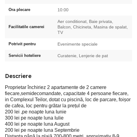
Ora plecare
10:00
Aer conditionat, Baie privata,
Facilitatile camerei
Balcon, Chicineta, Masina de spalat,
TV
Potrivit pentru
Evenimente speciale
Servicii hoteliere
Curatenie, Lenjerie de pat
Descriere
Proprietar închiriez 2 apartamente de 2 camere
fiecare,semidecomandate, capacitate 4 persoane fiecare,
in Complexul Teilor, dotat cu piscină, loc de parcare, foișor
de cafea, loc pentru grătar la prețul de
200 lei ,pe noapte luna Iunie
300 lei pe noapte luna Iulie
400 lei pe noapte luna August
200 lei pe noapte luna Septembrie
Distanța până la plajă 700-800 metri, aproximativ 8-9