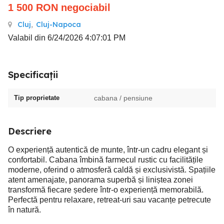
1 500
RON
negociabil
Cluj
,
Cluj-Napoca
Valabil din 6/24/2026 4:07:01 PM
Specificații
Tip proprietate
cabana / pensiune
Descriere
O experiență autentică de munte, într-un cadru elegant și
confortabil. Cabana îmbină farmecul rustic cu facilitățile
moderne, oferind o atmosferă caldă și exclusivistă. Spațiile
atent amenajate, panorama superbă și liniștea zonei
transformă fiecare ședere într-o experiență memorabilă.
Perfectă pentru relaxare, retreat-uri sau vacanțe petrecute
în natură.