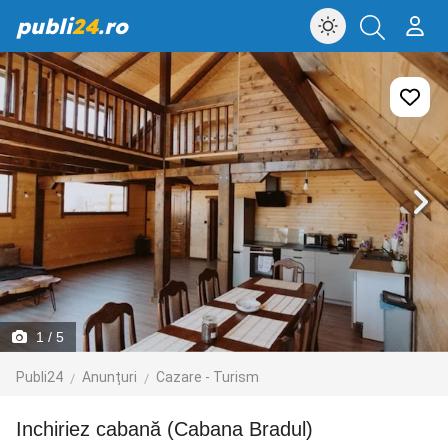
publi
24
.ro
1
/ 5
Publi24
Anunțuri
Cazare - Turism
Inchiriez cabană (Cabana Bradul)