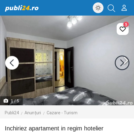
publi
24
.ro
5
1
/ 5
Publi24
Anunțuri
Cazare - Turism
Inchiriez apartament in regim hotelier