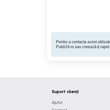
Miercurea-Ciuc
500 RON
Pentru a contacta acest utilizato
Publi24.ro sau creează-ți rapid
Suport clienți
Ajutor