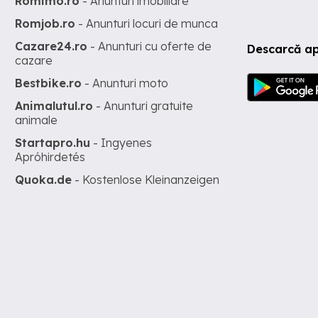
Romimo.ro
- Anunturi imobiliare
Romjob.ro
- Anunturi locuri de munca
Cazare24.ro
- Anunturi cu oferte de
Descarcă ap
cazare
Bestbike.ro
- Anunturi moto
Animalutul.ro
- Anunturi gratuite
animale
Startapro.hu
- Ingyenes
Apróhirdetés
Quoka.de
- Kostenlose Kleinanzeigen