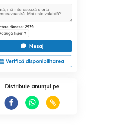
ctere rămase:
2939
daugă fișier
?
Mesaj
Verifică disponibilitatea
Distribuie anunțul pe