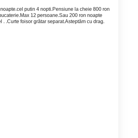
 noapte.cel putin 4 nopti.Pensiune la cheie 800 ron
2 bucaterie.Max 12 persoane.Sau 200 ron noapte
l . .Curte foisor grătar separat.Asteptăm cu drag.
Attila a Hun Tany ja
Cabana de inchiriat
Casa trad