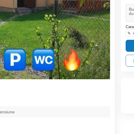
Cara
A
pensiune