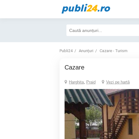
publi
24
.ro
Publi24
Anunțuri
Cazare - Turism
cazare
Harghita
,
Praid
Vezi pe hartă