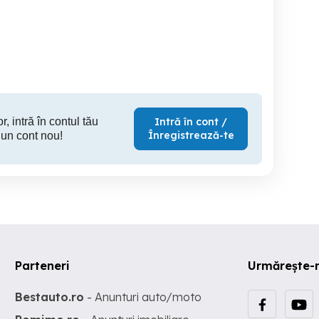
Miercurea-Ciuc
Gheorgheni
750 RON
35
r, intră în contul tău
Intră în cont /
Înregistrează-te
 un cont nou!
Parteneri
Urmărește-
Bestauto.ro
- Anunturi auto/moto